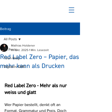
Beitrag
All Posts
Mathias Holdener
All Posts
17. Okt. 2025
1 Min. Lesezeit
Red Label Zero – Papier, das
Tech-Blog
mehr kann als Drucken
Digitales DMS
Red Label Zero - Mehr als nur 
weiss und glatt
Wer Papier bestellt, denkt oft an 
Format, Grammatur und Preis. Doch 