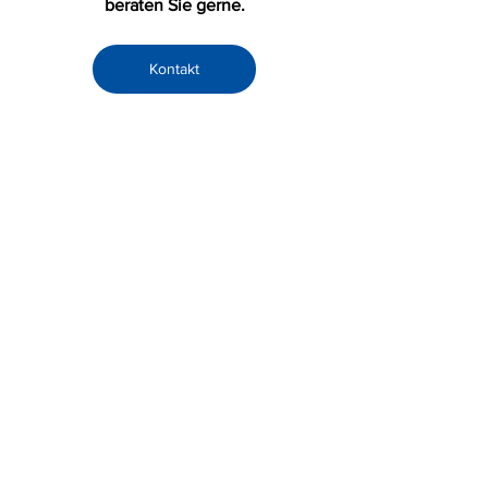
beraten Sie gerne.
Kontakt
Weliot AG – We Like Office Technology
Quelle: Canon
Papier
weliot
Canon
Alle ansehen
Aktuelle Beiträge