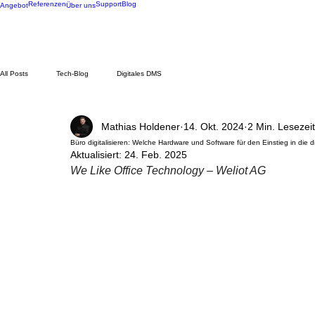
Referenzen
Support
Blog
Angebot
Über uns
All Posts
Tech-Blog
Digitales DMS
Mathias Holdener
14. Okt. 2024
2 Min. Lesezeit
Büro digitalisieren: Welche Hardware und Software für den Einstieg in die d
Aktualisiert:
24. Feb. 2025
We Like Office Technology – Weliot AG