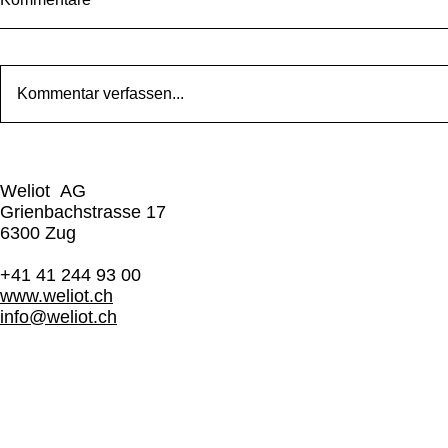
Kommentar verfassen...
Was beeinflusst die Kosten
Ersetzende
eines DMS?
Effizienz un
Weliot AG
digitalen D
Grienbachstrasse 17
Managemen
6300 Zug​
+41 41 244 93 00
www.weliot.ch
info@weliot.ch
SUPPORT
AGB
IMPRESSUM